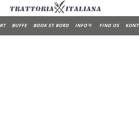
RT
BUFFE
BOOK ET BORD
INFO
FIND OS
KONT
Gallery
Om Os