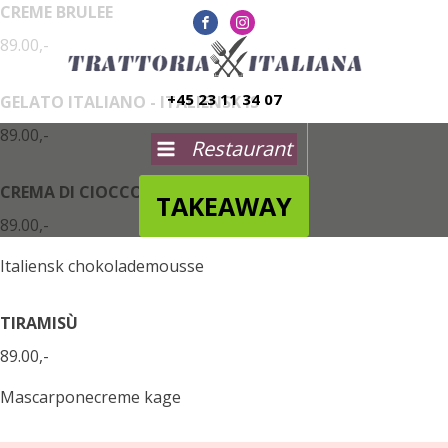
CREME BRULEE
89.00,-
+45 23 11 34 07
GELATO ITALIANO - ITALIENSK IS
89.00,-
Restaurant
CREMA DI CIOCCOLATA
TAKEAWAY
89.00,-
Italiensk chokolademousse
TIRAMISÙ
89.00,-
Mascarponecreme kage