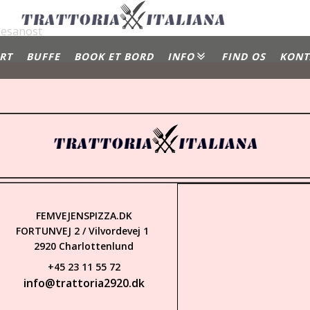
mesanost
RT
BUFFE
BOOK ET BORD
INFO
FIND OS
KONT
Gallery
Om Os
FEMVEJENSPIZZA.DK
FORTUNVEJ 2 / Vilvordevej 1
2920 Charlottenlund
+45 23 11 55 72
info@trattoria2920.dk