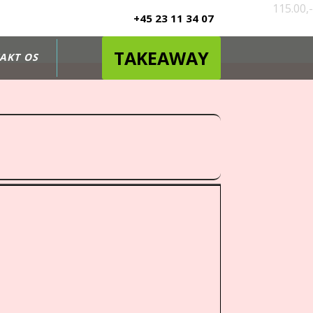
115.00,-
+45 23 11 34 07
TAKEAWAY
AKT OS