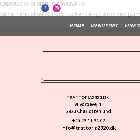
CARPACCIO DI MANZO MARINATO
Råmarineret oksekød i jomfruolivenolie og citron med par
HOME
MENUKORT
VINKO
TRATTORIA2920.DK
Vilvordevej 1
2920 Charlottenlund
+45 23 11 34 07
info@trattoria2920.dk