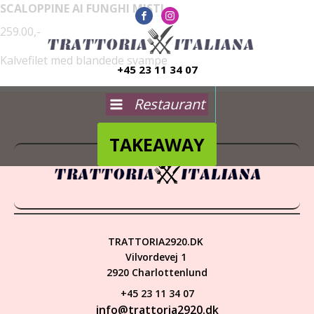
SCALOPPINE AI FUNGHI MISTI
259.00,-
Kalvefilet med blandede svampe
+45 23 11 34 07
Restaurant
TAKEAWAY
TRATTORIA2920.DK
Vilvordevej 1
2920 Charlottenlund
+45 23 11 34 07
info@trattoria2920.dk