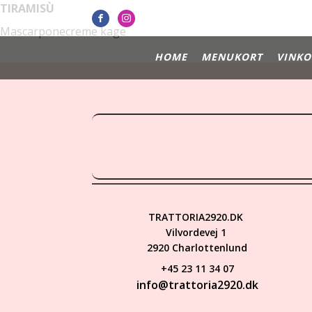
TIRAMISÙ
Mascarponecreme kage
HOME
MENUKORT
VINKO
TRATTORIA2920.DK
Vilvordevej 1
2920 Charlottenlund
+45 23 11 34 07
info@trattoria2920.dk