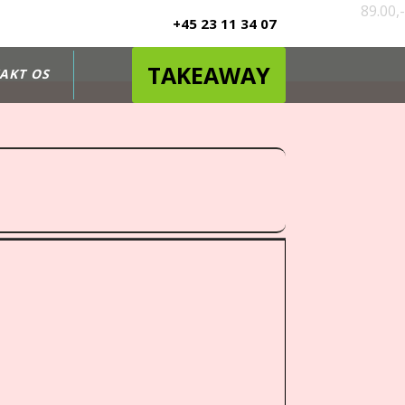
89.00,-
+45 23 11 34 07
TAKEAWAY
AKT OS