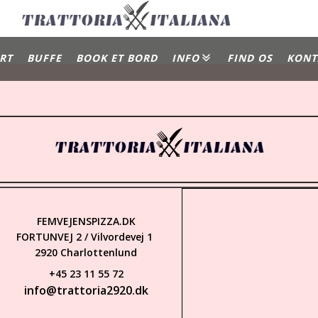
RT
BUFFE
BOOK ET BORD
INFO
FIND OS
KONT
Gallery
Om Os
FEMVEJENSPIZZA.DK
FORTUNVEJ 2 / Vilvordevej 1
2920 Charlottenlund
+45 23 11 55 72
info@trattoria2920.dk