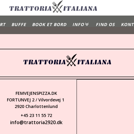
RT
BUFFE
BOOK ET BORD
INFO
FIND OS
KONT
Gallery
Om Os
FEMVEJENSPIZZA.DK
FORTUNVEJ 2 / Vilvordevej 1
2920 Charlottenlund
+45 23 11 55 72
info@trattoria2920.dk