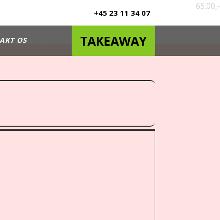
65.00,-
+45 23 11 34 07
TAKEAWAY
AKT OS