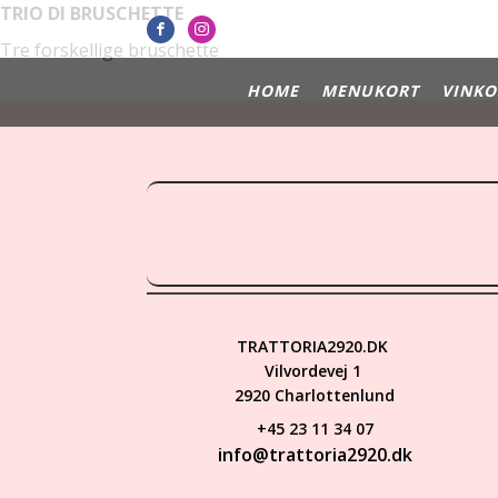
TRIO DI BRUSCHETTE
Tre forskellige bruschette
HOME
MENUKORT
VINKO
TRATTORIA2920.DK
Vilvordevej 1
2920 Charlottenlund
+45 23 11 34 07
info@trattoria2920.dk